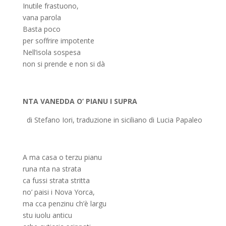
Inutile frastuono,
vana parola
Basta poco
per soffrire impotente
Nell’isola sospesa
non si prende e non si dà
NTA VANEDDA O’ PIANU I SUPRA
di Stefano Iori, traduzione in siciliano di Lucia Papaleo
A ma casa o terzu pianu
runa nta na strata
ca fussi strata stritta
no’ paisi i Nova Yorca,
ma cca penzinu ch’è largu
stu iuolu anticu