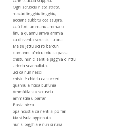
cche cuticcia scippati.
Ogni scrusciu ri sta strata,
macàri liegghiu liegghiu,
acciana subbitu cca ssupra,
cciù forti ammanu ammanu
finu a quannu arriva ammìa
ca dhiventa scrusciu i trona
Ma se jettu uci ro barcuni
ciamannu a’micu miu ca passa
chistu nun ci senti e pigghia o’ rittu
Uriccia scannaliata,
uci ca nun nesci
chistu è chiddu ca succeri
quannu a ‘ntisa buffunìa
Ammàtila stu scrusciu
ammàtila u parrari
Basta picca
ppa ncustìa ca nenti si pò fari
Na st’ìsula appinnuta
nun si pigghia e nun si runa